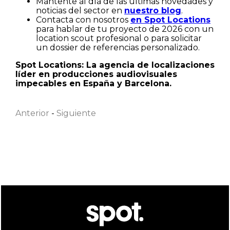
Mantente al día de las últimas novedades y
noticias del sector en
nuestro blog
.
Contacta con nosotros
en Spot Locations
para hablar de tu proyecto de 2026 con un
location scout profesional o para solicitar
un dossier de referencias personalizado.
Spot Locations: La agencia de localizaciones
líder en producciones audiovisuales
Nombre
impecables en España y Barcelona.
Anterior
-
Siguiente
Apellido
Correo electrónico
He leído y acepto la
Política de privacidad