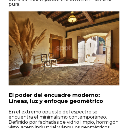
pura.
Casas
Pisos
Calles
Naturaleza
El poder del encuadre moderno:
Spots
Líneas, luz y enfoque geométrico
En el extremo opuesto del espectro se
encuentra el minimalismo contemporáneo.
Definido por fachadas de vidrio limpio, hormigón
visto, acero industrial y ángulos geométricos