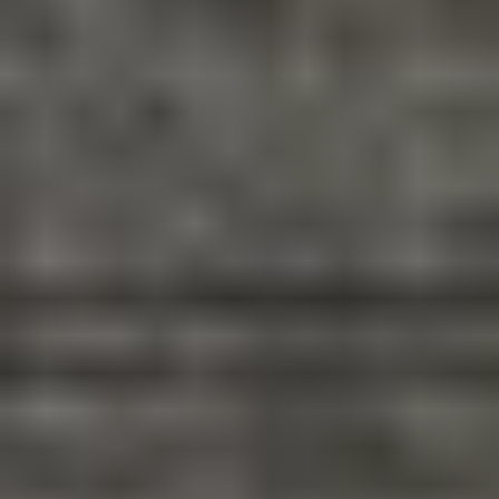
Nombre
Apellido
Correo electrónico
He leído y acepto la
Política de privacidad
Aceptar
Rechazar
Enviar
Configurar