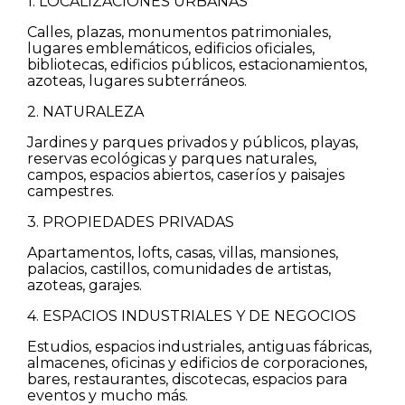
1. LOCALIZACIONES URBANAS
Casas
Calles, plazas, monumentos patrimoniales,
lugares emblemáticos, edificios oficiales,
bibliotecas, edificios públicos, estacionamientos,
Pisos
azoteas, lugares subterráneos.
2. NATURALEZA
Calles
Jardines y parques privados y públicos, playas,
reservas ecológicas y parques naturales,
Naturaleza
campos, espacios abiertos, caseríos y paisajes
campestres.
Spots
3. PROPIEDADES PRIVADAS
Apartamentos, lofts, casas, villas, mansiones,
palacios, castillos, comunidades de artistas,
azoteas, garajes.
4. ESPACIOS INDUSTRIALES Y DE NEGOCIOS
Estudios, espacios industriales, antiguas fábricas,
almacenes, oficinas y edificios de corporaciones,
bares, restaurantes, discotecas, espacios para
eventos y mucho más.