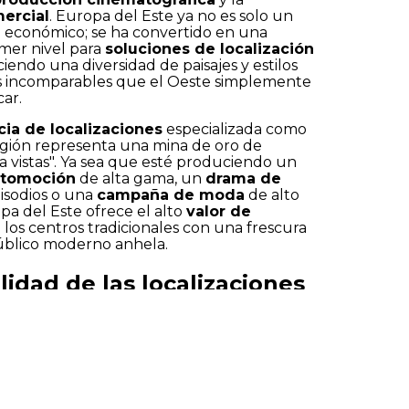
mercial
. Europa del Este ya no es solo un
a económico; se ha convertido en una
mer nivel para
soluciones de localización
eciendo una diversidad de paisajes y estilos
s incomparables que el Oeste simplemente
ar.
ia de localizaciones
especializada como
región representa una mina de oro de
a vistas". Ya sea que esté produciendo un
utomoción
de alta gama, un
drama de
isodios o una
campaña de moda
de alto
a del Este ofrece el alto
valor de
Aceptar
Rechazar
Configurar
los centros tradicionales con una frescura
público moderno anhela.
ilidad de las localizaciones
 en Europa del Este
info@spotlocations.com
bras clave principales para cualquier
roducción
o
localizador
es "versatilidad". La
Este permite
movimientos de unidad
mundos drásticamente diferentes, una