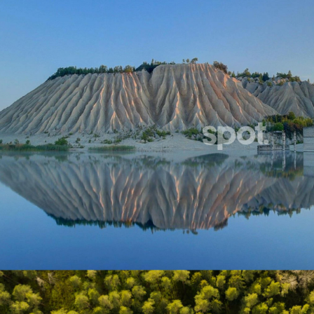
Casas
He leído
Pisos
Calles
Naturaleza
Spots