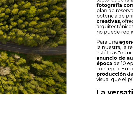
fotografía co
plan de reserv
potencia de pri
creativas
, ofr
arquitectónico
no puede replic
Para una
agenc
la nuestra, la 
estéticas "nunc
anuncio de a
época
de 10 ep
concepto, Europ
producción
de 
visual que el 
La versat
de rodaje
Tel: +34 648 425 414
Una de las pala
director de p
geografía del 
rápidos entre 