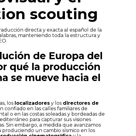
tion scouting
traducción directa y exacta al español de la
alabras, manteniendo toda la estructura y
EO.
viar
lución de Europa del
or qué la producción
a se mueve hacia el
s, los
localizadores
y los
directores de
 confiado en las calles familiares de
al o en las costas soleadas y bordeadas de
diterráneo para capturar sus visiones
as. Sin embargo, a medida que avanzamos
tá produciendo un cambio sísmico en los
producción cinematográfica
y la