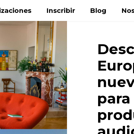
izaciones
Inscribir
Blog
Nos
Desc
Europ
nuev
para 
Apellido
prod
ónico
audio