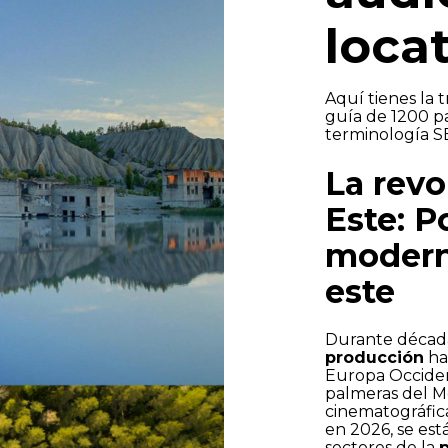
loca
 y acepto la
Política de privacidad
Aquí tienes la 
guía de 1200 p
terminología S
En
La revo
Este: P
modern
este
Durante década
producción
han
Europa Occident
palmeras del Me
cinematográfic
en 2026, se es
sectores de la