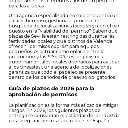
departamentos diferentes a los de un permiso
para las afueras.
Una agencia especializada no solo encuentra un
edificio hermoso; gestiona el proceso de
búsqueda de localizaciones (
scouting
) con el ojo
puesto en la "viabilidad del permiso". Saben qué
plazas de Sevilla están restringidas durante las
festividades locales y qué distritos de Valencia
ofrecen "permisos exprés" para equipos
pequeños. Al actuar como enlace entre la
producción y las
Film Offices
(organismos
Casas
gubernamentales locales diseñados para ayudar
a los cineastas), una agencia de localizaciones
garantiza que todo el papeleo se presente
Pisos
dentro de los periodos de preaviso obligatorios.
Calles
Guía de plazos de 2026 para la
aprobación de permisos
Naturaleza
La planificación es la forma más eficaz de mitigar
riesgos. En 2026, los siguientes plazos de
Spots
entrega se consideran el estándar de la industria
para asegurar permisos de rodaje en España: