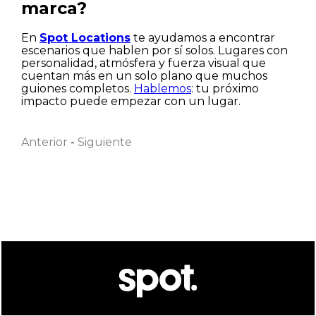
marca?
En
Spot Locations
te ayudamos a encontrar
escenarios que hablen por sí solos. Lugares con
personalidad, atmósfera y fuerza visual que
cuentan más en un solo plano que muchos
guiones completos.
Hablemos
: tu próximo
Nombre
impacto puede empezar con un lugar.
Anterior
-
Siguiente
Apellido
Correo electrónico
He leído y acepto la
Política de privacidad
Aceptar
Rechazar