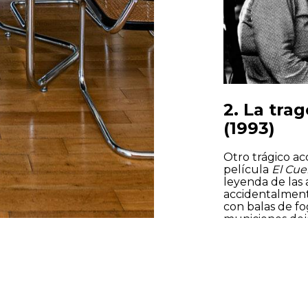
2. La tra
(1993)
Otro trágico ac
película
El Cue
leyenda de las 
accidentalment
con balas de fo
municiones dejó
tragedia duran
Tel: +34 648 425 414
La muerte de 
en Hollywood y 
seguridad en lo
cambios en la 
rodajes, pero, 