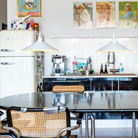
Casas
He leído
Pisos
Calles
Naturaleza
Spots