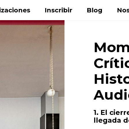
izaciones
Inscribir
Blog
Nos
Mom
Críti
Histo
Audi
Apellido
1. El cier
llegada d
ónico