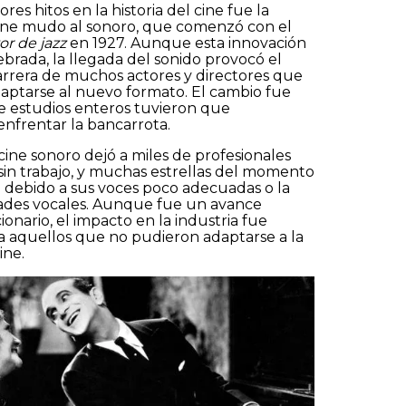
es hitos en la historia del cine fue la
 cine mudo al sonoro, que comenzó con el
or de jazz
en 1927. Aunque esta innovación
ebrada, la llegada del sonido provocó el
arrera de muchos actores y directores que
aptarse al nuevo formato. El cambio fue
e estudios enteros tuvieron que
enfrentar la bancarrota.
viar
 cine sonoro dejó a miles de profesionales
sin trabajo, y muchas estrellas del momento
 debido a sus voces poco adecuadas o la
idades vocales. Aunque fue un avance
ionario, el impacto en la industria fue
a aquellos que no pudieron adaptarse a la
ine.