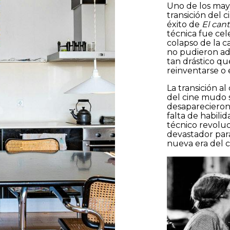
Uno de los mayor
transición del
éxito de
El cant
técnica fue cel
 y acepto la
Política de privacidad
colapso de la c
no pudieron ad
tan drástico qu
reinventarse o 
En
La transición al
del cine mudo 
desaparecieron
falta de habil
técnico revoluc
devastador par
nueva era del c