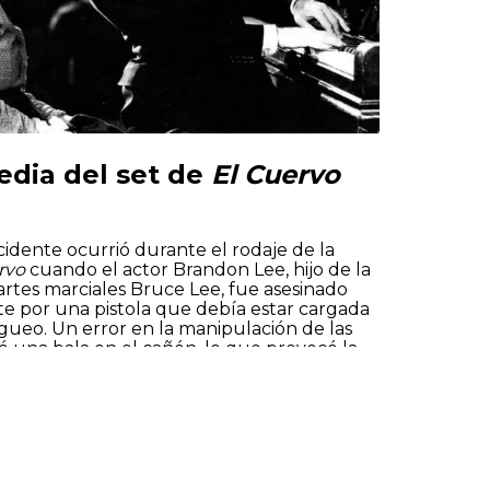
gedia del set de
El Cuervo
cidente ocurrió durante el rodaje de la
Aceptar
Rechazar
Configurar
rvo
cuando el actor Brandon Lee, hijo de la
artes marciales Bruce Lee, fue asesinado
e por una pistola que debía estar cargada
gueo. Un error en la manipulación de las
 una bala en el cañón, lo que provocó la
te una escena.
info@spotlocations.com
Brandon Lee generó un impacto emocional
reveló graves fallos en las medidas de
s sets de filmación. La tragedia impulsó
forma en que se manejan las armas en los
lamentablemente, no fue suficiente para