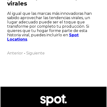
virales
Al igual que las marcas más innovadoras han
sabido aprovechar las tendencias virales, un
lugar adecuado puede ser el toque que
transforme por completo tu producción. Si
quieres que tu hogar forme parte de esta
historia viral, puedes incluirlo en
Spot
Nombre
Locations
.
Anterior
-
Siguiente
Apellido
Correo electrónico
He leído y acepto la
Política de privacidad