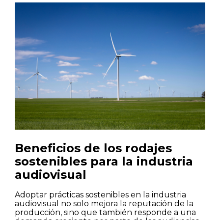
Casas
Pisos
Calles
Beneficios de los rodajes
sostenibles para la industria
Naturaleza
audiovisual
Spots
Adoptar prácticas sostenibles en la industria
audiovisual no solo mejora la reputación de la
producción, sino que también responde a una