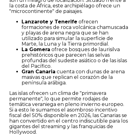
son un milagro de localización. Situado frente a
la costa de África, este archipiélago ofrece un
"microcontinente" de paisajes.
Lanzarote y Tenerife
ofrecen
formaciones de roca volcánica chamuscada
y playas de arena negra que se han
utilizado para simular la superficie de
Marte, la Luna y la Tierra primordial.
La Gomera
ofrece bosques de laurisilva
prehistóricos que parecen las selvas
profundas del sudeste asiático o de las islas
del Pacífico.
Gran Canaria
cuenta con dunas de arena
masivas que replican el corazón de la
península arábiga.
Las islas ofrecen un clima de "primavera
permanente", lo que permite rodajes de
temática veraniega en pleno invierno europeo.
Si a esto le sumamos el asombroso incentivo
fiscal del 50% disponible en 2026, las Canarias se
han convertido en el centro indiscutible para los
gigantes del streaming y las franquicias de
Hollywood.