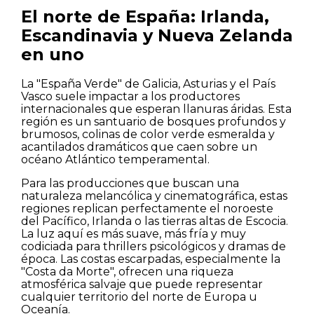
El norte de España: Irlanda,
Escandinavia y Nueva Zelanda
en uno
La "España Verde" de Galicia, Asturias y el País
Vasco suele impactar a los productores
internacionales que esperan llanuras áridas. Esta
región es un santuario de bosques profundos y
brumosos, colinas de color verde esmeralda y
acantilados dramáticos que caen sobre un
océano Atlántico temperamental.
Casas
Para las producciones que buscan una
naturaleza melancólica y cinematográfica, estas
Pisos
regiones replican perfectamente el noroeste
del Pacífico, Irlanda o las tierras altas de Escocia.
La luz aquí es más suave, más fría y muy
Calles
codiciada para thrillers psicológicos y dramas de
época. Las costas escarpadas, especialmente la
"Costa da Morte", ofrecen una riqueza
Naturaleza
atmosférica salvaje que puede representar
cualquier territorio del norte de Europa u
Oceanía.
Spots