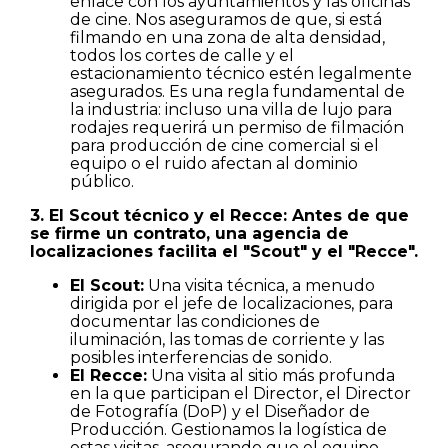
enlace con los ayuntamientos y las oficinas
de cine. Nos aseguramos de que, si está
filmando en una zona de alta densidad,
todos los cortes de calle y el
Casas
estacionamiento técnico estén legalmente
asegurados. Es una regla fundamental de
la industria: incluso una villa de lujo para
Pisos
rodajes requerirá un permiso de filmación
para producción de cine comercial si el
equipo o el ruido afectan al dominio
Calles
público.
3. El Scout técnico y el Recce: Antes de que
Naturaleza
se firme un contrato, una agencia de
localizaciones facilita el "Scout" y el "Recce".
Spots
El Scout:
Una visita técnica, a menudo
dirigida por el jefe de localizaciones, para
documentar las condiciones de
iluminación, las tomas de corriente y las
posibles interferencias de sonido.
El Recce:
Una visita al sitio más profunda
en la que participan el Director, el Director
de Fotografía (DoP) y el Diseñador de
Producción. Gestionamos la logística de
estas visitas, asegurando que el equipo