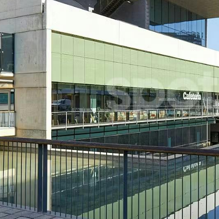
Casas
He leído
Pisos
Calles
Naturaleza
Spots