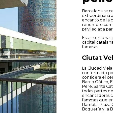
Barcelona se c
extraordinaria a
 y acepto la
Política de privacidad
encanto de la c
renombre como 
privilegiada pa
En
Estas son unas 
capital catalan
famosas.
Ciutat Ve
La Ciudad Vieja
conformado por 
considera el cen
Barrio Gótico,
Pere, Santa Cat
todas partes d
encantadoras ca
famosas que en
Rambla, Plaza Ca
Boquería y la B