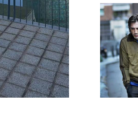
Tel: +34 648 425 414
La Rambla y Pl
“Biutiful” de A
escenas culmina
policía persig