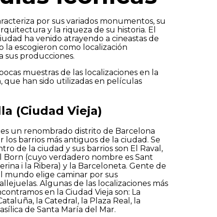
aracteriza por sus variados monumentos, su
rquitectura y la riqueza de su historia. El
iudad ha venido atrayendo a cineastas de
la escogieron como localización
ra sus producciones.
viar
pocas muestras de las localizaciones en la
a, que han sido utilizadas en películas
lla (Ciudad Vieja)
 es un renombrado distrito de Barcelona
los barrios más antiguos de la ciudad. Se
tro de la ciudad y sus barrios son El Raval,
 El Born (cuyo verdadero nombre es Sant
erina i la Ribera) y la Barceloneta. Gente de
el mundo elige caminar por sus
llejuelas. Algunas de las localizaciones más
contramos en la Ciudad Vieja son: La
taluña, la Catedral, la Plaza Real, la
asílica de Santa María del Mar.