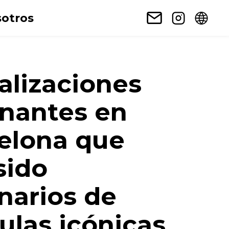
otros
calizaciones
inantes en
elona que
sido
narios de
culas icónicas