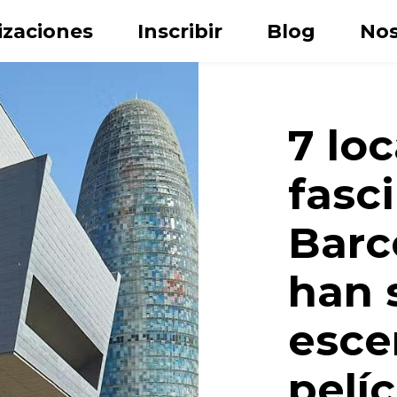
izaciones
Inscribir
Blog
Nos
7 lo
fasc
Barc
han 
Apellido
esce
ónico
pelí