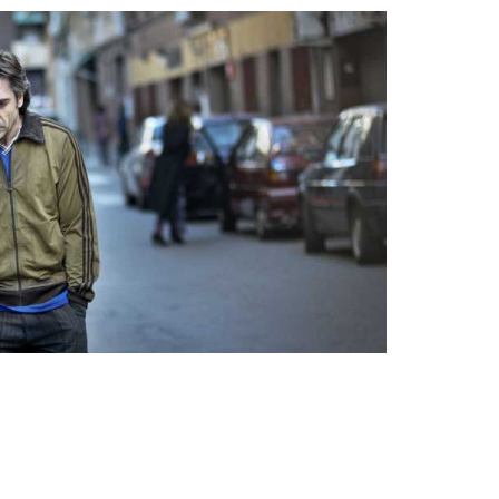
Aceptar
Rechazar
Configurar
info@spotlocations.com
aza Cataluña pueden verse en el film
lejandro González Iñárritu (2010). Una de las
ntes en la película es aquella en la que la
ue a un grupo de vendedores ambulantes a