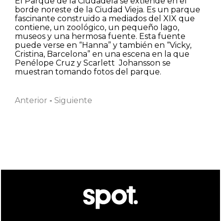
El Parque de la Ciudadela se extiende en el
borde noreste de la Ciudad Vieja. Es un parque
fascinante construido a mediados del XIX que
contiene, un zoológico, un pequeño lago,
museos y una hermosa fuente. Esta fuente
puede verse en “Hanna” y también en “Vicky,
Cristina, Barcelona” en una escena en la que
Penélope Cruz y Scarlett Johansson se
Nombre
muestran tomando fotos del parque.
Anterior
-
Siguiente
Apellido
Correo electrónico
He leído y acepto la
Política de privacidad