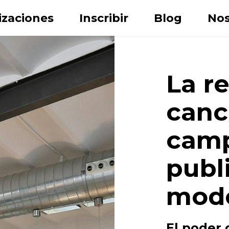
izaciones
Inscribir
Blog
Nos
La r
canc
cam
publi
Apellido
mod
ónico
El poder 