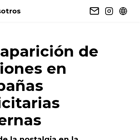
otros
eaparición de
iones en
pañas
citarias
ernas
de la nostalgia en la