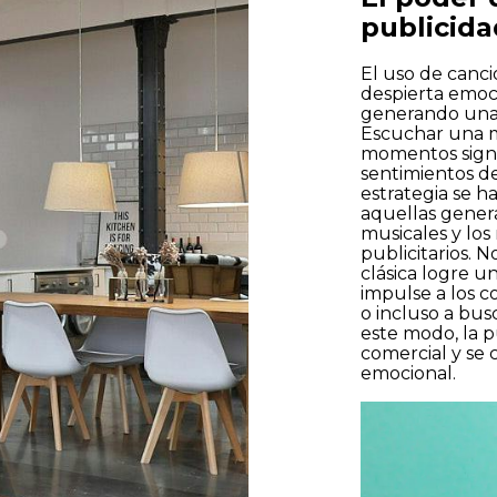
publicida
El uso de canci
 y acepto la
Política de privacidad
despierta emoc
generando una 
Escuchar una me
momentos signif
En
sentimientos de 
estrategia se h
aquellas genera
musicales y lo
publicitarios. 
clásica logre u
impulse a los c
o incluso a bus
este modo, la p
comercial y se 
emocional.