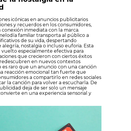
d
ones icónicas en anuncios publicitarios
iones y recuerdos en los consumidores,
conexión inmediata con la marca.
lodía familiar transporta al público a
icativos de su vida, despertando
viar
alegría, nostalgia o incluso euforia. Esta
a vuelto especialmente efectiva para
ciones que crecieron con ciertos éxitos
s redescubren en nuevos contextos
No es raro que un anuncio con una canción
na reacción emocional tan fuerte que
onsumidores a compartirlo en redes sociales
car la canción para volver a escucharla. De
ublicidad deja de ser solo un mensaje
convierte en una experiencia sensorial y