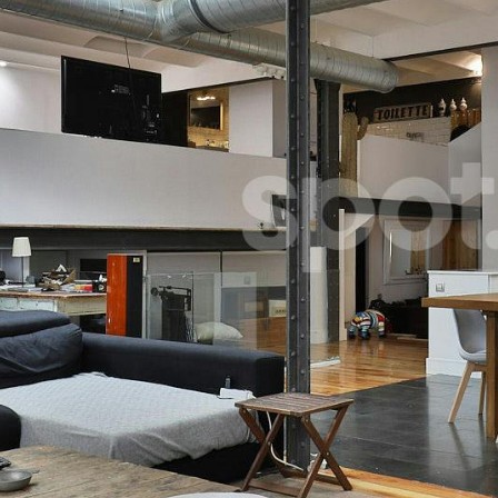
Casas
He leído
Pisos
Calles
Naturaleza
Spots